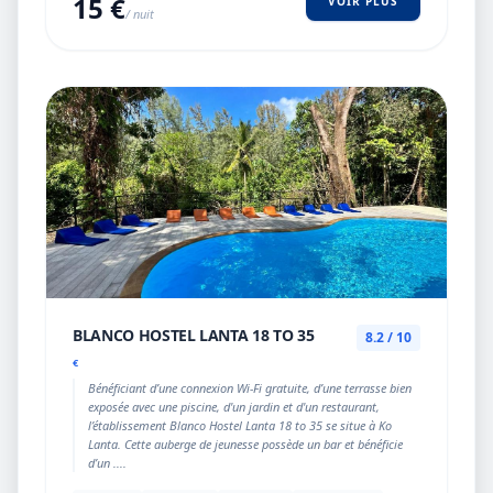
15 €
VOIR PLUS
/ nuit
BLANCO HOSTEL LANTA 18 TO 35
8.2 / 10
€
Bénéficiant d’une connexion Wi-Fi gratuite, d’une terrasse bien
exposée avec une piscine, d'un jardin et d'un restaurant,
l’établissement Blanco Hostel Lanta 18 to 35 se situe à Ko
Lanta. Cette auberge de jeunesse possède un bar et bénéficie
d’un ....