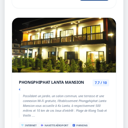
PHONGPHIPHAT LANTA MANSION
7.7 / 10
€
Possédant un jardin, un salon commun, une terrasse et une
connexion Wi-Fi gratuite, l’établissement Phongphiphat Lanta
Mansion vous accueille à Ko Lanta, à respectivement 500
mètres et 10 km de ces lieux d’intérêt : Plage de Klong Toab et
Vieille ....
INTERNET
NAVETTE AÉROPORT
PARKING