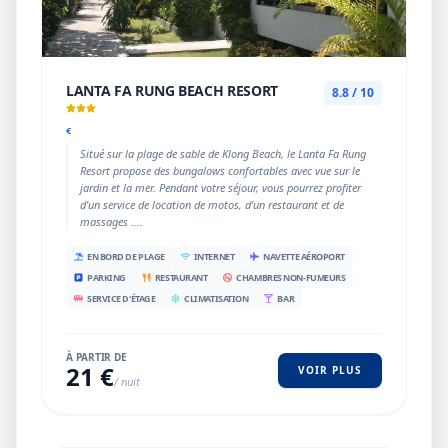
LANTA FA RUNG BEACH RESORT
8.8 / 10
€
Situé sur la plage de sable de Klong Beach, le Lanta Fa Rung
Resort propose des bungalows confortables avec vue sur le
jardin et la mer. Pendant votre séjour, vous pourrez profiter
d'un service de location de motos, d'un restaurant et de
massages ....
EN BORD DE PLAGE
INTERNET
NAVETTE AÉROPORT
PARKING
RESTAURANT
CHAMBRES NON-FUMEURS
SERVICE D'ÉTAGE
CLIMATISATION
BAR
À PARTIR DE
21 €
VOIR PLUS
/ nuit