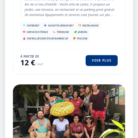
km de ce lieu d’intérêt : Vieille ville de Lanta. Il propose un
jardin, une terrasse, un restaurant et un parking privé gratuit.
De nombreux équipements et services sont fournis sur pla....
INTERNET
NAVETTE AÉROPORT
RESTAURANT
SERVICE D'ÉTAGE
TERRASSE
JARDIN
INSTALLATIONS POUR BARBECUE
PISCINE
À PARTIR DE
12 €
VOIR PLUS
/ nuit