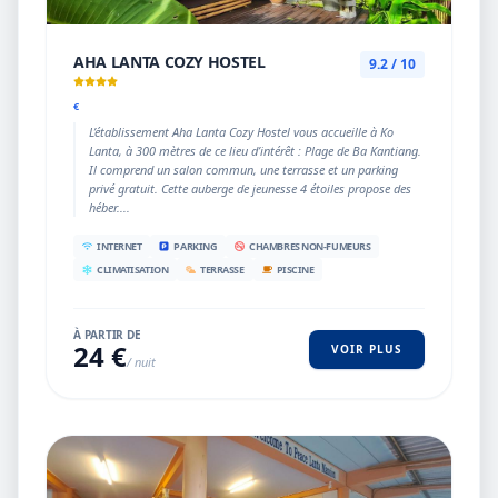
AHA LANTA COZY HOSTEL
9.2 / 10
€
L’établissement Aha Lanta Cozy Hostel vous accueille à Ko
Lanta, à 300 mètres de ce lieu d’intérêt : Plage de Ba Kantiang.
Il comprend un salon commun, une terrasse et un parking
privé gratuit. Cette auberge de jeunesse 4 étoiles propose des
héber....
INTERNET
PARKING
CHAMBRES NON-FUMEURS
CLIMATISATION
TERRASSE
PISCINE
À PARTIR DE
24 €
VOIR PLUS
/ nuit