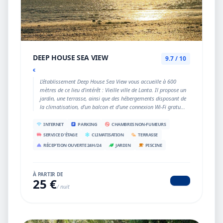
DEEP HOUSE SEA VIEW
9.7 / 10
€
L’établissement Deep House Sea View vous accueille à 600
mètres de ce lieu d’intérêt : Vieille ville de Lanta. Il propose un
jardin, une terrasse, ainsi que des hébergements disposant de
la climatisation, d’un balcon et d’une connexion Wi-Fi gratu...
INTERNET
PARKING
CHAMBRES NON-FUMEURS
SERVICE D'ÉTAGE
CLIMATISATION
TERRASSE
RÉCEPTION OUVERTE 24H/24
JARDIN
PISCINE
À PARTIR DE
25 €
/ nuit