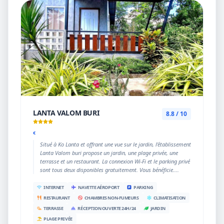
LANTA VALOM BURI
8.8 / 10
€
Situé à Ko Lanta et offrant une vue sur le jardin, l’établissement
Lanta Valom buri propose un jardin, une plage privée, une
terrasse et un restaurant. La connexion Wi-Fi et le parking privé
sont tous deux disponibles gratuitement. Vous bénéficie....
INTERNET
NAVETTE AÉROPORT
PARKING
RESTAURANT
CHAMBRES NON-FUMEURS
CLIMATISATION
TERRASSE
RÉCEPTION OUVERTE 24H/24
JARDIN
PLAGE PRIVÉE