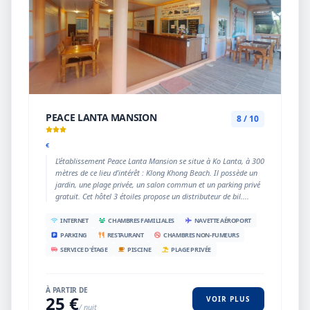
PEACE LANTA MANSION
8 / 10
€
L’établissement Peace Lanta Mansion se situe à Ko Lanta, à 300
mètres de ce lieu d’intérêt : Klong Khong Beach. Il possède un
jardin, une plage privée, un salon commun et un parking privé
gratuit. Cet hôtel 3 étoiles propose un distributeur de bil....
INTERNET
CHAMBRES FAMILIALES
NAVETTE AÉROPORT
PARKING
RESTAURANT
CHAMBRES NON-FUMEURS
SERVICE D'ÉTAGE
PISCINE
PLAGE PRIVÉE
À PARTIR DE
25 €
VOIR PLUS
/ nuit