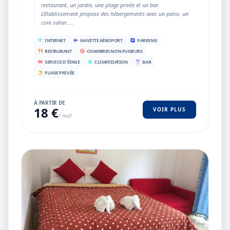
restaurant, un jardin, une plage privée et un bar.
L’établissement propose des hébergements avec un patio, un
coin salon ....
INTERNET
NAVETTE AÉROPORT
PARKING
RESTAURANT
CHAMBRES NON-FUMEURS
SERVICE D'ÉTAGE
CLIMATISATION
BAR
PLAGE PRIVÉE
À PARTIR DE
18 €
VOIR PLUS
/ nuit