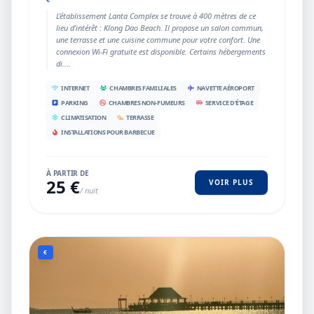
L’établissement Lanta Complex se trouve à 400 mètres de ce
lieu d’intérêt : Klong Dao Beach. Il propose un salon commun,
une terrasse et une cuisine commune pour votre confort. Une
connexion Wi-Fi gratuite est disponible. Certains hébergements
di....
INTERNET
CHAMBRES FAMILIALES
NAVETTE AÉROPORT
PARKING
CHAMBRES NON-FUMEURS
SERVICE D'ÉTAGE
CLIMATISATION
TERRASSE
INSTALLATIONS POUR BARBECUE
À PARTIR DE
25 €
VOIR PLUS
/ nuit
€