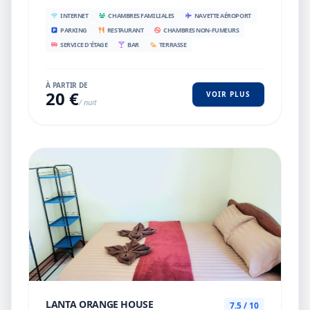
INTERNET
CHAMBRES FAMILIALES
NAVETTE AÉROPORT
PARKING
RESTAURANT
CHAMBRES NON-FUMEURS
SERVICE D'ÉTAGE
BAR
TERRASSE
À PARTIR DE
20 €
VOIR PLUS
/ nuit
LANTA ORANGE HOUSE
7.5 / 10