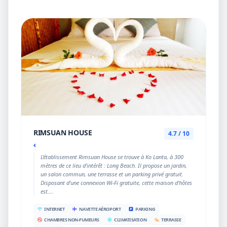
RIMSUAN HOUSE
4.7 / 10
€
L’établissement Rimsuan House se trouve à Ko Lanta, à 300
mètres de ce lieu d’intérêt : Long Beach. Il propose un jardin,
un salon commun, une terrasse et un parking privé gratuit.
Disposant d’une connexion Wi-Fi gratuite, cette maison d'hôtes
est....
INTERNET
NAVETTE AÉROPORT
PARKING
CHAMBRES NON-FUMEURS
CLIMATISATION
TERRASSE