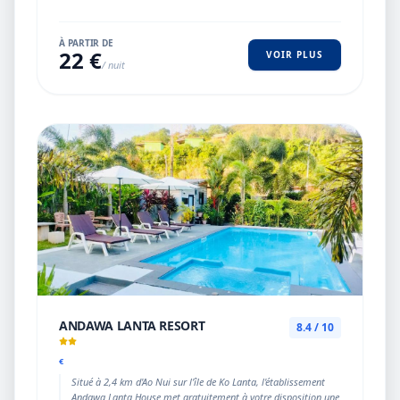
À PARTIR DE
22 €
VOIR PLUS
/ nuit
ANDAWA LANTA RESORT
8.4 / 10
€
Situé à 2,4 km d'Ao Nui sur l'île de Ko Lanta, l'établissement
Andawa Lanta House met gratuitement à votre disposition une