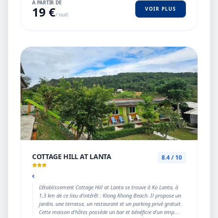
À PARTIR DE
19 €
VOIR PLUS
/ nuit
COTTAGE HILL AT LANTA
8.4 / 10
€
L’établissement Cottage Hill at Lanta se trouve à Ko Lanta, à
1,3 km de ce lieu d’intérêt : Klong Khong Beach. Il propose un
jardin, une terrasse, un restaurant et un parking privé gratuit.
Cette maison d'hôtes possède un bar et bénéficie d’un emp....