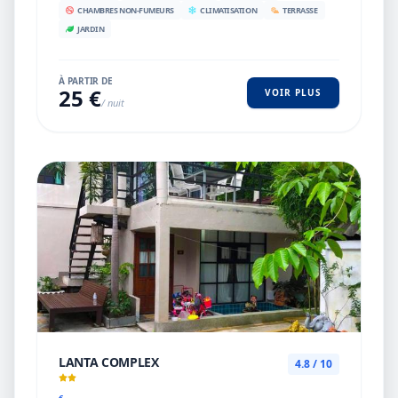
CHAMBRES NON-FUMEURS
CLIMATISATION
TERRASSE
JARDIN
À PARTIR DE
25 €
VOIR PLUS
/ nuit
LANTA COMPLEX
4.8 / 10
€