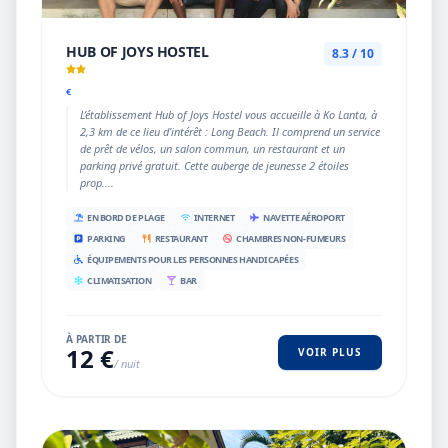
HUB OF JOYS HOSTEL
8.3 / 10
€
L’établissement Hub of Joys Hostel vous accueille à Ko Lanta, à
2,3 km de ce lieu d’intérêt : Long Beach. Il comprend un service
de prêt de vélos, un salon commun, un restaurant et un
parking privé gratuit. Cette auberge de jeunesse 2 étoiles
prop....
EN BORD DE PLAGE
INTERNET
NAVETTE AÉROPORT
PARKING
RESTAURANT
CHAMBRES NON-FUMEURS
ÉQUIPEMENTS POUR LES PERSONNES HANDICAPÉES
CLIMATISATION
BAR
À PARTIR DE
12 €
VOIR PLUS
/ nuit