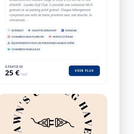
d’intérêt : Lusaka Golf Club. Il possède une connexion Wi-Fi
gratuite et un parking privé gratuit. Chaque hébergement
comprend une salle de bains privative avec une douche, la
climatisati....
INTERNET
NAVETTE AÉROPORT
PARKING
CHAMBRES NON-FUMEURS
SERVICE D'ÉTAGE
ÉQUIPEMENTS POUR LES PERSONNES HANDICAPÉES
CHAMBRES FAMILIALES
À PARTIR DE
25 €
VOIR PLUS
/ nuit