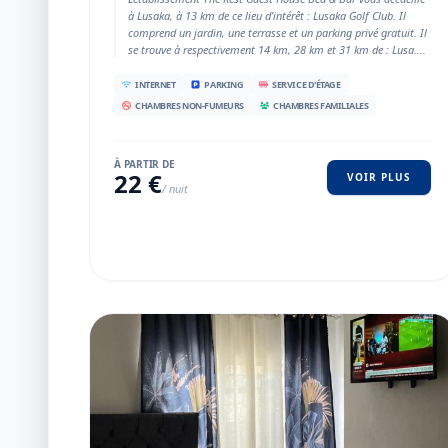
à Lusaka, à 13 km de ce lieu d’intérêt : Lusaka Golf Club. Il
comprend un jardin, une terrasse et un parking privé gratuit. Il
se trouve à respectivement 14 km, 28 km et 31 km de : Lusa....
INTERNET
PARKING
SERVICE D'ÉTAGE
CHAMBRES NON-FUMEURS
CHAMBRES FAMILIALES
À PARTIR DE
22 €
VOIR PLUS
/ nuit