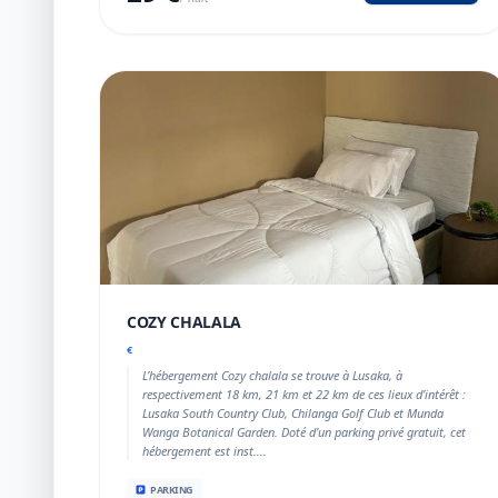
COZY CHALALA
€
L’hébergement Cozy chalala se trouve à Lusaka, à
respectivement 18 km, 21 km et 22 km de ces lieux d’intérêt :
Lusaka South Country Club, Chilanga Golf Club et Munda
Wanga Botanical Garden. Doté d’un parking privé gratuit, cet
hébergement est inst....
PARKING