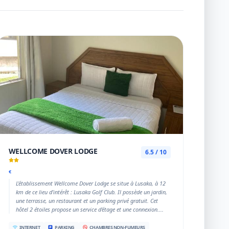
WELLCOME DOVER LODGE
6.5 / 10
€
L’établissement Wellcome Dover Lodge se situe à Lusaka, à 12
km de ce lieu d’intérêt : Lusaka Golf Club. Il possède un jardin,
une terrasse, un restaurant et un parking privé gratuit. Cet
hôtel 2 étoiles propose un service d'étage et une connexion....
INTERNET
PARKING
CHAMBRES NON-FUMEURS