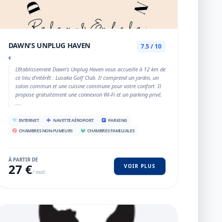
DAWN'S UNPLUG HAVEN
7.5 / 10
€
L’établissement Dawn's Unplug Haven vous accueille à 12 km de
ce lieu d’intérêt : Lusaka Golf Club. Il comprend un jardin, un
salon commun et une cuisine commune pour votre confort. Il
propose gratuitement une connexion Wi-Fi et un parking privé.
....
INTERNET
NAVETTE AÉROPORT
PARKING
CHAMBRES NON-FUMEURS
CHAMBRES FAMILIALES
À PARTIR DE
27 €
VOIR PLUS
/ nuit