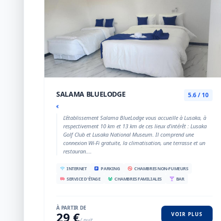
SALAMA BLUELODGE
5.6 / 10
€
L’établissement Salama BlueLodge vous accueille à Lusaka, à
respectivement 10 km et 13 km de ces lieux d’intérêt : Lusaka
Golf Club et Lusaka National Museum. Il comprend une
connexion Wi-Fi gratuite, la climatisation, une terrasse et un
restauran....
INTERNET
PARKING
CHAMBRES NON-FUMEURS
SERVICE D'ÉTAGE
CHAMBRES FAMILIALES
BAR
À PARTIR DE
29 €
VOIR PLUS
/ nuit