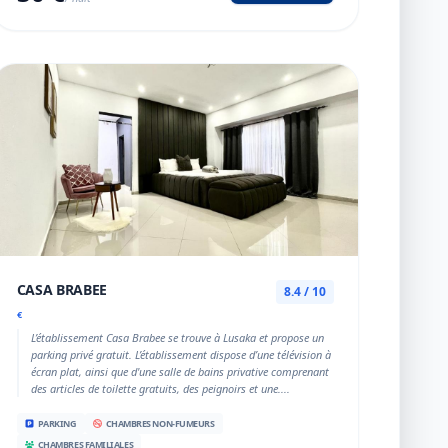
CASA BRABEE
8.4 / 10
€
L’établissement Casa Brabee se trouve à Lusaka et propose un
parking privé gratuit. L’établissement dispose d’une télévision à
écran plat, ainsi que d'une salle de bains privative comprenant
des articles de toilette gratuits, des peignoirs et une....
PARKING
CHAMBRES NON-FUMEURS
CHAMBRES FAMILIALES