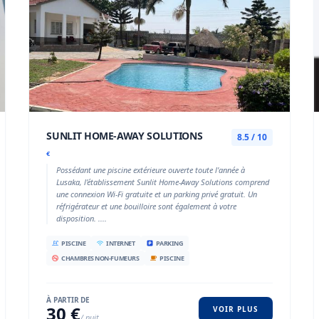
SUNLIT HOME-AWAY SOLUTIONS
8.5 / 10
€
Possédant une piscine extérieure ouverte toute l'année à
Lusaka, l’établissement Sunlit Home-Away Solutions comprend
une connexion Wi-Fi gratuite et un parking privé gratuit. Un
réfrigérateur et une bouilloire sont également à votre
disposition. ....
PISCINE
INTERNET
PARKING
CHAMBRES NON-FUMEURS
PISCINE
À PARTIR DE
30 €
VOIR PLUS
/ nuit