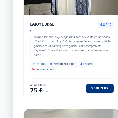
LAJOY LODGE
6.8 / 10
€
L’établissement LaJoy Lodge vous accueille à 10 km de ce lieu
d’intérêt : Lusaka Golf Club. Il comprend une connexion Wi-Fi
gratuite et un parking privé gratuit. Les hébergements
disposent d’une cuisine avec un coin repas, et d’une salle de
bains....
INTERNET
NAVETTE AÉROPORT
PARKING
SERVICE D'ÉTAGE
À PARTIR DE
25 €
VOIR PLUS
/ nuit