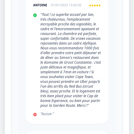
ANTOINE
- 01/01/2025 13:42:05
"Tout ! Le superbe accueil par Ian,
très chaleureux, l'emplacement
incroyable proche des vignobles, le
cadre et l'environnement apaisant et
rassurant. La chambre est parfaite,
super confortable. De vraies vacances
reposantes dans un cadre idyllique.
Nous vous recommandons 1000 fois
d'aller prendre votre petit-déjeuner et
de dîner au Simon's restaurant dans
le domaine de Groot Constantia : c'est
juste délicieux et magnifique, et
simplement à 7min en voiture ! Si
vous souhaitez visiter Cape Town,
vous pouvez prendre un Uber jusqu'à
l'un des arrêts du Red Bus (circuit
bleu), assez proche. Et le logement est
très bien placé pour visiter le Cap de
bonne Esperance, ou bien pour partir
pour la Garden Route. Merci !"
"Aucun."