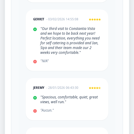
GERRIT
- 03/02/2026 14:55:08
"Our third visit to Constantia Vista
and we hope to be back next year!
Perfect location, everything you need
for self catering is provided and Ian,
Siya and their team made our 2
weeks very comfortable."
"N/A"
JEREMY
- 28/01/2026 06:43:30
"Spacious, comfortable, quiet, great
views, well run."
"Aucun."