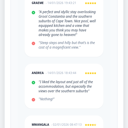
GRAEME
- 14/01/2026 19:43:21
"A perfect and idyllic stay overlooking
Groot Constantia and the southern
suburbs of Cape Town. Nice pool, well
equipped kitchen and a view that
makes you think you may have
already gone to heaven!"
"Steep steps and hilly but that’s is the
cost of a magnificent view."
ANDREA
- 14/01/2026 18:43:44
"I liked the layout and just all of the
accommodation, but especially the
views over the southern suburbs"
"Nothing!"
MWANGALA
- 02/01/2026 08:47:13