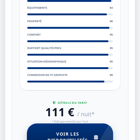
ÉQUIPEMENTS
93
PROPRETÉ
96
CONFORT
95
RAPPORT QUALITÉ/PRIX
95
SITUATION GÉOGRAPHIQUE
95
CONNEXION WI-FI GRATUITE
90
DÉTAILS DU TARIF
111 €
/ nuit*
* Tarifs approximatifs pour 1 nuit
VOIR LES