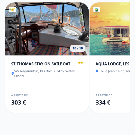
10 / 10
ST THOMAS STAY ON SAILBOAT RAGAMUFFIN INCL MEALS WATER TOYS
S/V Ragamuffin, PO Box 303476, Water
3 Rue Jean Calot, Terre
Island
À PARTIR DE
À PARTIR DE
303 €
334 €