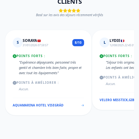
CLIENTS
Basé sur les avis des séjours récemment vérifiés
SORAYA
LYDIE
S
L
8/10
31/01/2026 07:59:57
12/08/2025 22:45:01
POINTS FORTS :
POINTS FORTS :
"Expérience dépaysante, personnel très
"Séjour très original 
gentil et chambre très bien faite, propre et
Les enfants ont beauc
avec tout les équipements"
POINTS À AMÉLIOR
POINTS À AMÉLIORER :
Aucun.
Aucun.
VELERO MISSTICK,GIBSEA
AQUAMARINA HOTEL VISEGRÁD