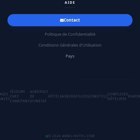
AIDE
Contact
Politique de Confidentialité
Conditions Générales d'Utilisation
Pays
SÉJOURS
AUBERGES
LAGES
COMPLEXES
CHEZ
DE
HÔTELS
AUBERGES
LODGES
MOTELS
RIADS
ANCES
HÔTELIERS
L'HABITANT
JEUNESSE
© 2026 ANNU-HOTEL.COM