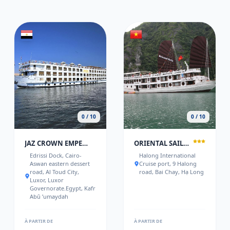
0 / 10
0 / 10
JAZ CROWN EMPEROR NILE CRUISE - EVERY THURSDAY FROM LUXOR FOR 07 & 04 NIGHTS - EVERY MONDAY FROM ASWAN FOR 03 NIGHTS
ORIENTAL SAILS CRUISE
Edrissi Dock, Cairo-
Halong International
Aswan eastern dessert
Cruise port, 9 Halong
road, Al Toud City,
road, Bai Chay, Hạ Long
Luxor, Luxor
Governorate.Egypt, Kafr
Abū ʼumaydah
À PARTIR DE
À PARTIR DE