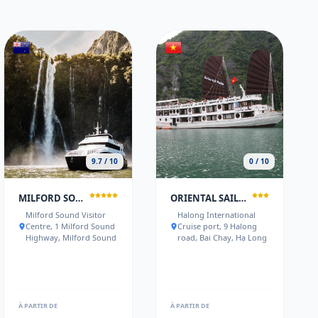
9.7 / 10
0 / 10
MILFORD SOUND OVERNIGHT CRUISE - FIORDLAND DISCOVERY
ORIENTAL SAILS CRUISE
Milford Sound Visitor
Halong International
Centre, 1 Milford Sound
Cruise port, 9 Halong
Highway, Milford Sound
road, Bai Chay, Hạ Long
À PARTIR DE
À PARTIR DE