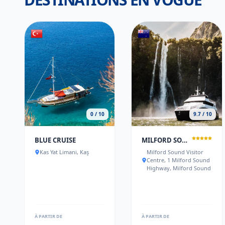
0 / 10
9.7 / 10
BLUE CRUISE
MILFORD SOUND OVERNIGHT CRUISE - FIORDLAND DISCOVERY
Kas Yat Limani, Kaş
Milford Sound Visitor
Centre, 1 Milford Sound
Highway, Milford Sound
À PARTIR DE
À PARTIR DE