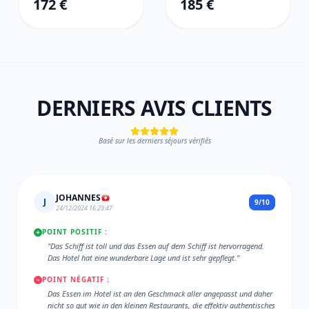
172 €
185 €
DERNIERS AVIS CLIENTS
Basé sur les derniers séjours vérifiés
JOHANNES
J
9/10
24/12/2024 16:23:47
POINT POSITIF :
"Das Schiff ist toll und das Essen auf dem Schiff ist hervorragend.
Das Hotel hat eine wunderbare Lage und ist sehr gepflegt."
POINT NÉGATIF :
Das Essen im Hotel ist an den Geschmack aller angepasst und daher
nicht so gut wie in den kleinen Restaurants, die effektiv authentisches