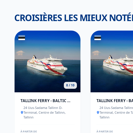
CROISIÈRES LES MIEUX NOTÉ
8 / 10
TALLINK FERRY - BALTIC QUEEN TALLINN TO STOCKHOLM
24 Uus-Sadama Tallinn D-
24 Uus-Sadama Tallin
Terminal, Centre de Tallinn,
Terminal, Centre de Ta
Tallinn
Tallinn
À PARTIR DE
À PARTIR DE