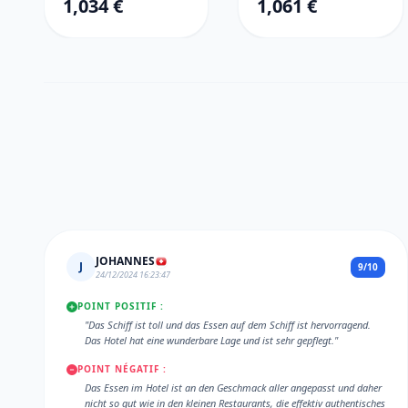
1,034 €
1,061 €
JOHANNES
J
9/10
24/12/2024 16:23:47
POINT POSITIF :
"Das Schiff ist toll und das Essen auf dem Schiff ist hervorragend.
Das Hotel hat eine wunderbare Lage und ist sehr gepflegt."
POINT NÉGATIF :
Das Essen im Hotel ist an den Geschmack aller angepasst und daher
nicht so gut wie in den kleinen Restaurants, die effektiv authentisches