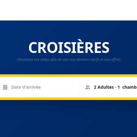
CROISIÈRES
Choisissez vos dates afin de voir nos derniers tarifs et nos offres
2 Adultes · 1 chamb