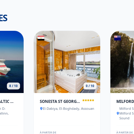
ES
8 / 10
0 / 10
TALLINK FERRY - BALTIC QUEEN TALLINN TO STOCKHOLM
SONESTA ST GEORGE NILE CRUISE - ASWAN TO LUXOR 3 NIGHTS FROM FRIDAY TO MONDAY
n D-
El-Dabiya, El-Boghdady, Assouan
Milford S
llinn,
Milford 
Sound
À PARTIR DE
À PARTIR DE