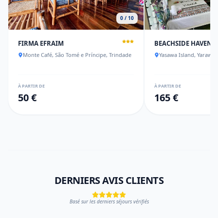
0 / 10
FIRMA EFRAIM
BEACHSIDE HAVEN 
Monte Café, São Tomé e Príncipe, Trindade
Yasawa Island, Yarawa 
À PARTIR DE
À PARTIR DE
50 €
165 €
DERNIERS AVIS CLIENTS
Basé sur les derniers séjours vérifiés