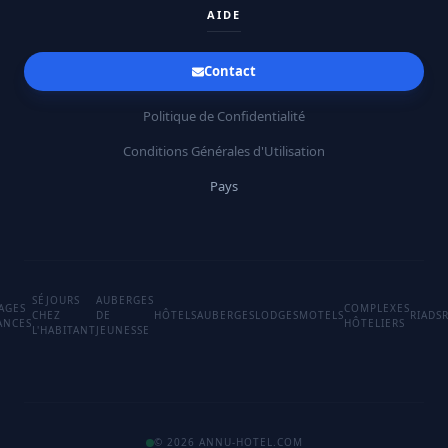
AIDE
Contact
Politique de Confidentialité
Conditions Générales d'Utilisation
Pays
SÉJOURS
AUBERGES
LAGES
COMPLEXES
CHEZ
DE
HÔTELS
AUBERGES
LODGES
MOTELS
RIADS
ANCES
HÔTELIERS
L'HABITANT
JEUNESSE
© 2026 ANNU-HOTEL.COM