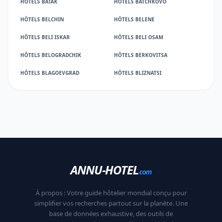
HÔTELS BATAK
HÔTELS BATCHKOVO
HÔTELS BELCHIN
HÔTELS BELENE
HÔTELS BELI ISKAR
HÔTELS BELI OSAM
HÔTELS BELOGRADCHIK
HÔTELS BERKOVITSA
HÔTELS BLAGOEVGRAD
HÔTELS BLIZNATSI
ANNU-HOTEL
.com
À propos : Votre guide hôtelier mondial conçu pour
simplifier vos recherches partout sur la planète. Une
base de données exhaustive, des outils de