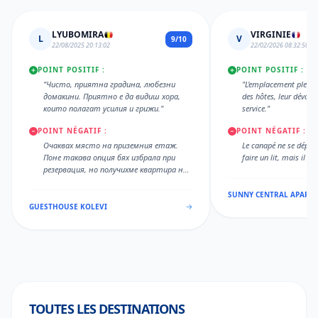
LYUBOMIRA
VIRGINIE
L
V
9/10
22/08/2025 20:13:02
22/02/2026 08:32:50
POINT POSITIF :
POINT POSITIF :
"Чисто, приятна градина, любезни
"L'emplacement plein ce
домакини. Приятно е да видиш хора,
des hôtes, leur dévou
които полагат усилия и грижи."
service."
POINT NÉGATIF :
POINT NÉGATIF :
Очаквах място на приземния етаж.
Le canapé ne se dépli
Поне такава опция бях избрала при
faire un lit, mais il a
резервация, но получихме квартира на
втория етаж. Хубаво би било да се
добавят чаши за вино.
SUNNY CENTRAL APART
GUESTHOUSE KOLEVI
TOUTES LES DESTINATIONS