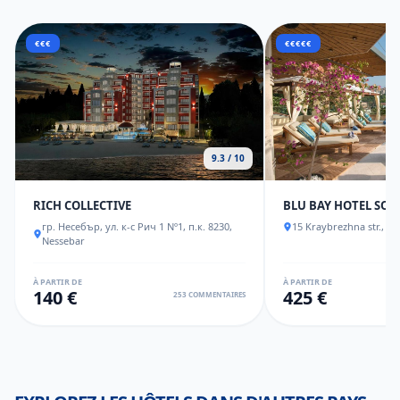
€€€
€€€€€
9.3 / 10
RICH COLLECTIVE
BLU BAY HOTEL SO
гр. Несебър, ул. к-с Рич 1 Nº1, п.к. 8230,
15 Kraybrezhna str., S
Nessebar
À PARTIR DE
À PARTIR DE
140 €
425 €
253 COMMENTAIRES