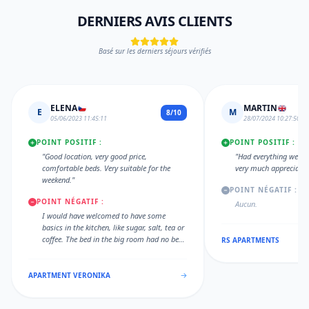
DERNIERS AVIS CLIENTS
Basé sur les derniers séjours vérifiés
ELENA
MARTIN
E
M
8/10
05/06/2023 11:45:11
28/07/2024 10:27:50
POINT POSITIF :
POINT POSITIF :
"Good location, very good price,
"Had everything we re
comfortable beds. Very suitable for the
very much appreciated
weekend."
POINT NÉGATIF :
POINT NÉGATIF :
Aucun.
I would have welcomed to have some
basics in the kitchen, like sugar, salt, tea or
coffee. The bed in the big room had no bed
RS APARTMENTS
lamps. No proper blinders, so too much
light in the morning
APARTMENT VERONIKA