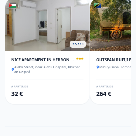
7.5 / 10
NICE APARTMENT IN HEBRON PALESTINE
OUTSPAN RUFIJI EX
Alahli Street, near Alahli Hospital, Khirbat
Mibuyusaba, Zombe
an Naşārá
À PARTIR DE
À PARTIR DE
32 €
264 €