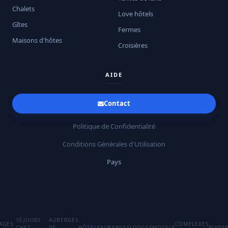
Chalets
Love hôtels
Gîtes
Fermes
Maisons d'hôtes
Croisières
AIDE
Contact
Politique de Confidentialité
Conditions Générales d'Utilisation
Pays
SÉJOURS
AUBERGES
LAGES
COMPLEXES
CHEZ
DE
HÔTELS
AUBERGES
LODGES
MOTELS
RIADS